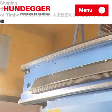
Shaping
the Future
Menu
of
Timber Construction.
木造建築の未来を形にする加工
機！