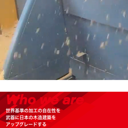
Watch Full Video
Who we are
世界基準の加工の自在性を
武器に
日本の木造建築を
アップグレードする