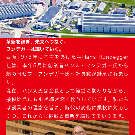
革新を継ぎ、未来へつなぐ。
フンデガーは続いていく。
西暦1978年に産声をあげた独Hans Hundegger
社は、本年5月に創業者ハンス・フンデガー氏から
甥のヨゼフ・フンデガー氏へ社長職が継承されまし
た。
現在、ハンス氏は会長として経営に携わりながら、
機械開発にも引き続き深く関与しています。私たち
は創業者の理念を旨に、時代の変化に柔軟に対応し
つつ、これからも挑戦と革新を続けてまいります。