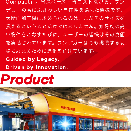
Compact」。省スペース・省コストながら、フン
デガーの名にふさわしい自在性を備えた機械です。
大断面加工機に求められるのは、ただそのサイズを
扱えるということだけではありません。難易度の高
い物件をこなすたびに、ユーザーの皆様はその真価
を実感されています。フンデガーは今も挑戦する現
場に応えるために進化を続けています。
Guided by Legacy,
Driven by Innovation.
Product